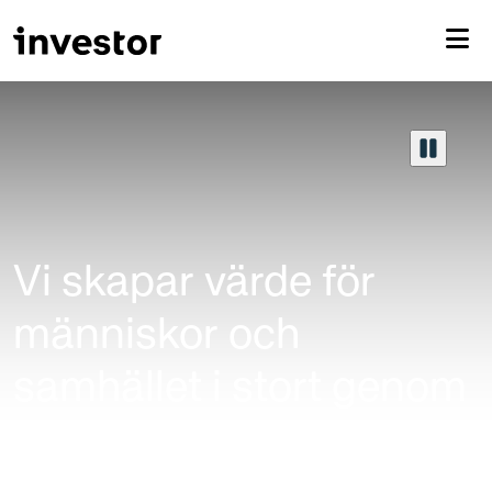
Vi skapar värde för
människor
och
samhället i stort genom
att bygga starka och