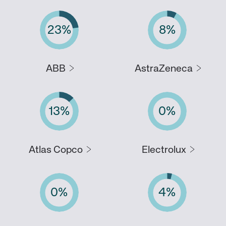
23
%
8
%
ABB
AstraZeneca
13
%
0
%
Atlas Copco
Electrolux
0
%
4
%