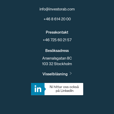
info@investorab.com
+46 8 614 20 00
Presskontakt
+46 725 60 21 57
Besöksadress
Arsenalsgatan 8C
103 32 Stockholm
Visselblåsning
Ni hittar oss också 
på LinkedIn