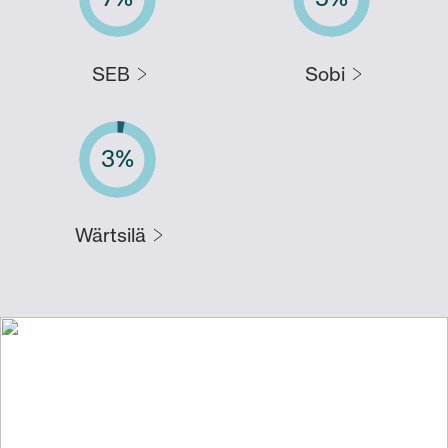
SEB
Sobi
3
%
Wärtsilä
Vi skapar värde för