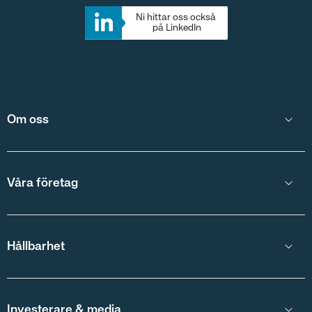
Ni hittar oss också 
på LinkedIn
Om oss
Våra företag
Hållbarhet
Investerare & media