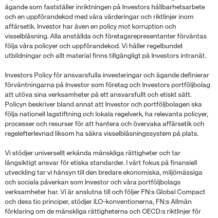
ägande som fastställer inriktningen på Investors hållbarhetsarbete
och en uppförandekod med våra värderingar och riktlinjer inom
affärsetik. Investor har även en policy mot korruption och
visselblåsning. Alla anställda och företagsrepresentanter förväntas
följa våra policyer och uppförandekod. Vi håller regelbundet
utbildningar och allt material finns tillgängligt på Investors intranät.
Investors Policy för ansvarsfulla investeringar och ägande definierar
förväntningarna på Investor som företag och Investors portföljbolag
att utöva sina verksamheter på ett ansvarsfullt och etiskt sätt.
Policyn beskriver bland annat att Investor och portföljbolagen ska
följa nationell lagstiftning och lokala regelverk, ha relevanta policyer,
processer och resurser för att hantera och övervaka affärsetik och
regelefterlevnad liksom ha säkra visselblåsningssystem på plats.
Vi stödjer universellt erkända mänskliga rättigheter och tar
långsiktigt ansvar för etiska standarder. I vårt fokus på finansiell
utveckling tar vi hänsyn till den bredare ekonomiska, miljömässiga
och sociala påverkan som Investor och våra portföljbolags
verksamheter har. Vi är anslutna till och följer FN:s Global Compact
och dess tio principer, stödjer ILO-konventionerna, FN:s Allmän
förklaring om de mänskliga rättigheterna och OECD:s riktlinjer för