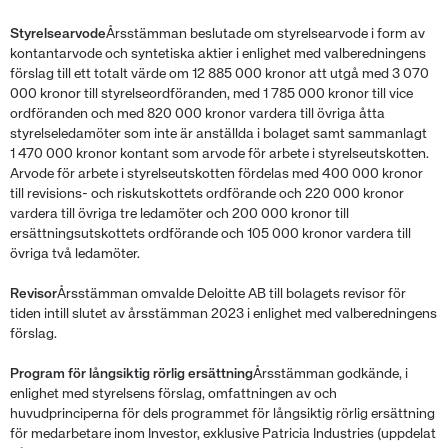
Styrelsearvode
Årsstämman beslutade om styrelsearvode i form av
kontantarvode och syntetiska aktier i enlighet med valberedningens
förslag till ett totalt värde om 12 885 000 kronor att utgå med 3 070
000 kronor till styrelseordföranden, med 1 785 000 kronor till vice
ordföranden och med 820 000 kronor vardera till övriga åtta
styrelseledamöter som inte är anställda i bolaget samt sammanlagt
1 470 000 kronor kontant som arvode för arbete i styrelseutskotten.
Arvode för arbete i styrelseutskotten fördelas med 400 000 kronor
till revisions- och riskutskottets ordförande och 220 000 kronor
vardera till övriga tre ledamöter och 200 000 kronor till
ersättningsutskottets ordförande och 105 000 kronor vardera till
övriga två ledamöter.
Revisor
Årsstämman omvalde Deloitte AB till bolagets revisor för
tiden intill slutet av årsstämman 2023 i enlighet med valberedningens
förslag.
Program för långsiktig rörlig ersättning
Årsstämman godkände, i
enlighet med styrelsens förslag, omfattningen av och
huvudprinciperna för dels programmet för långsiktig rörlig ersättning
för medarbetare inom Investor, exklusive Patricia Industries (uppdelat