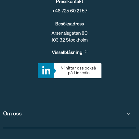
Presskontakt
+46 725 60 21 57
Besöksadress
Arsenalsgatan 8C
103 32 Stockholm
Visselblåsning
Ni hittar oss också 
på LinkedIn
Om oss