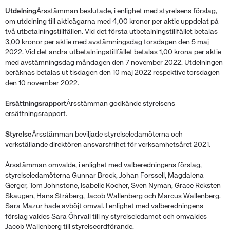
Utdelning
Årsstämman beslutade, i enlighet med styrelsens förslag,
om utdelning till aktieägarna med 4,00 kronor per aktie uppdelat på
två utbetalningstillfällen. Vid det första utbetalningstillfället betalas
3,00 kronor per aktie med avstämningsdag torsdagen den 5 maj
2022. Vid det andra utbetalningstillfället betalas 1,00 krona per aktie
med avstämningsdag måndagen den 7 november 2022. Utdelningen
beräknas betalas ut tisdagen den 10 maj 2022 respektive torsdagen
den 10 november 2022.
Ersättningsrapport
Årsstämman godkände styrelsens
ersättningsrapport.
Styrelse
Årsstämman beviljade styrelseledamöterna och
verkställande direktören ansvarsfrihet för verksamhetsåret 2021.
Årsstämman omvalde, i enlighet med valberedningens förslag,
styrelseledamöterna Gunnar Brock, Johan Forssell, Magdalena
Gerger, Tom Johnstone, Isabelle Kocher, Sven Nyman, Grace Reksten
Skaugen, Hans Stråberg, Jacob Wallenberg och Marcus Wallenberg.
Sara Mazur hade avböjt omval. I enlighet med valberedningens
förslag valdes Sara Öhrvall till ny styrelseledamot och omvaldes
Jacob Wallenberg till styrelseordförande.