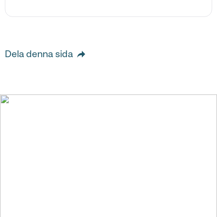
Dela denna sida
Vi skapar värde för
människor och
samhället i stort genom
att bygga starka och