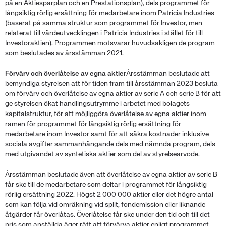
på en Aktiesparplan och en Prestationsplan), dels programmet för
långsiktig rörlig ersättning för medarbetare inom Patricia Industries
(baserat på samma struktur som programmet för Investor, men
relaterat till värdeutvecklingen i Patricia Industries i stället för till
Investoraktien). Programmen motsvarar huvudsakligen de program
som beslutades av årsstämman 2021.
Förvärv och överlåtelse av egna aktier
Årsstämman beslutade att
bemyndiga styrelsen att för tiden fram till årsstämman 2023 besluta
om förvärv och överlåtelse av egna aktier av serie A och serie B för att
ge styrelsen ökat handlingsutrymme i arbetet med bolagets
kapitalstruktur, för att möjliggöra överlåtelse av egna aktier inom
ramen för programmet för långsiktig rörlig ersättning för
medarbetare inom Investor samt för att säkra kostnader inklusive
sociala avgifter sammanhängande dels med nämnda program, dels
med utgivandet av syntetiska aktier som del av styrelsearvode.
Årsstämman beslutade även att överlåtelse av egna aktier av serie B
får ske till de medarbetare som deltar i programmet för långsiktig
rörlig ersättning 2022. Högst 2 000 000 aktier eller det högre antal
som kan följa vid omräkning vid split, fondemission eller liknande
åtgärder får överlåtas. Överlåtelse får ske under den tid och till det
pris som anställda äger rätt att förvärva aktier enligt programmet.