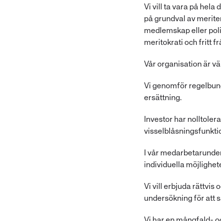
Vi vill ta vara på hel
på grundval av meriter, 
medlemskap eller politi
meritokrati och fritt 
Vår organisation är väl
Vi genomför regelbund
ersättning.
Investor har nolltoler
visselblåsningsfunkti
I vår medarbetarunder
individuella möjlighet
Vi vill erbjuda rättvi
undersökning för att s
Vi har en mångfald- o