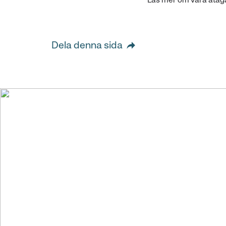
Läs mer om våra åta
Dela denna sida
Vi skapar vär
stort genom a
företag