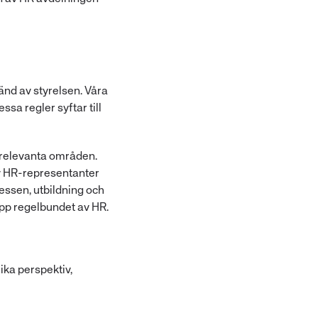
änd av styrelsen. Våra
sa regler syftar till
å relevanta områden.
v HR-representanter
ssen, utbildning och
upp regelbundet av HR.
ika perspektiv,