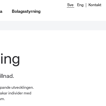
Sve
Eng
Kontakt
ia
Bolagsstyrning
llnad.
ripande utvecklingen.
jakar individer med
am.