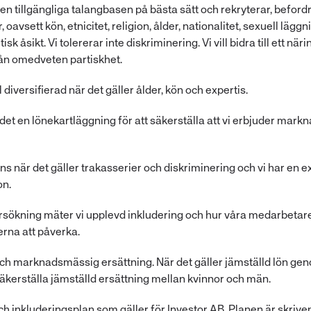
a den tillgängliga talangbasen på bästa sätt och rekryterar, befo
oavsett kön, etnicitet, religion, ålder, nationalitet, sexuell läggni
sk åsikt. Vi tolererar inte diskriminering. Vi vill bidra till ett nä
från omedveten partiskhet.
 diversifierad när det gäller ålder, kön och expertis.
et en lönekartläggning för att säkerställa att vi erbjuder mark
ans när det gäller trakasserier och diskriminering och vi har en e
on.
sökning mäter vi upplevd inkludering och hur våra medarbetar
erna att påverka.
s och marknadsmässig ersättning. När det gäller jämställd lön gen
äkerställa jämställd ersättning mellan kvinnor och män.
ch inkluderingsplan som gäller för Investor AB. Planen är skriv