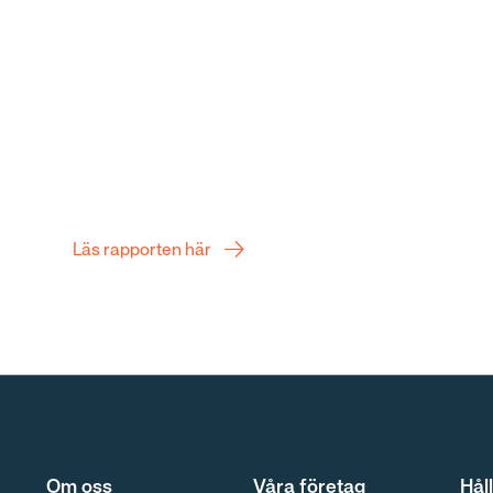
Q2 Rapport
Läs rapporten här
Om oss
Våra företag
Hål