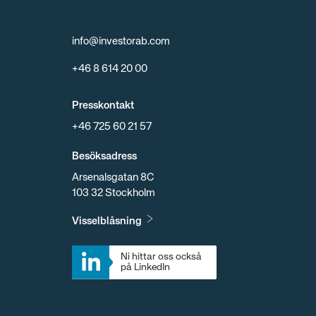
info@investorab.com
+46 8 614 20 00
Presskontakt
+46 725 60 21 57
Besöksadress
Arsenalsgatan 8C
103 32 Stockholm
Visselblåsning
Ni hittar oss också 
på LinkedIn