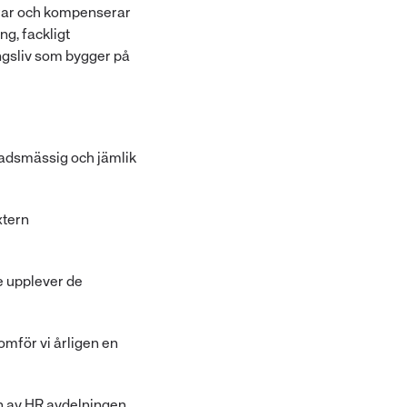
rdrar och kompenserar
ng, fackligt
ringsliv som bygger på
nadsmässig och jämlik
xtern
e upplever de
omför vi årligen en
en av HR avdelningen