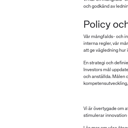
och godkänd av ledn
Policy och
Vår mångfalds- och ink
interna regler, vår må
att ge vägledning hur
En strategi och defini
Investors mål uppdat
och anställda. Målen 
kompetensutveckling, 
Vi är övertygade om a
stimulerar innovation o