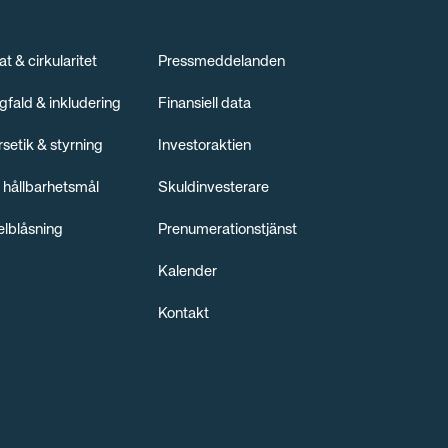
at & cirkularitet
Pressmeddelanden
fald & inkludering
Finansiell data
rsetik & styrning
Investoraktien
 hållbarhetsmål
Skuldinvesterare
elblåsning
Prenumerationstjänst
Kalender
Kontakt