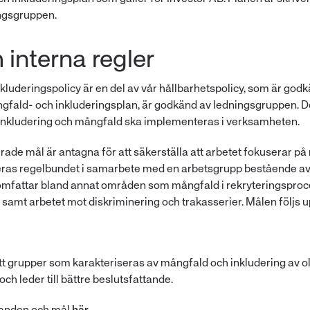
ingsgruppen.
 interna regler
luderingspolicy är en del av vår hållbarhetspolicy, som är godk
ngfald- och inkluderingsplan, är godkänd av ledningsgruppen. Des
 inkludering och mångfald ska implementeras i verksamheten.
erade mål är antagna för att säkerställa att arbetet fokuserar p
eras regelbundet i samarbete med en arbetsgrupp bestående a
omfattar bland annat områden som mångfald i rekryteringsproce
samt arbetet mot diskriminering och trakasserier. Målen följs 
tt grupper som karakteriseras av mångfald och inkludering av ol
ch leder till bättre beslutsfattande.