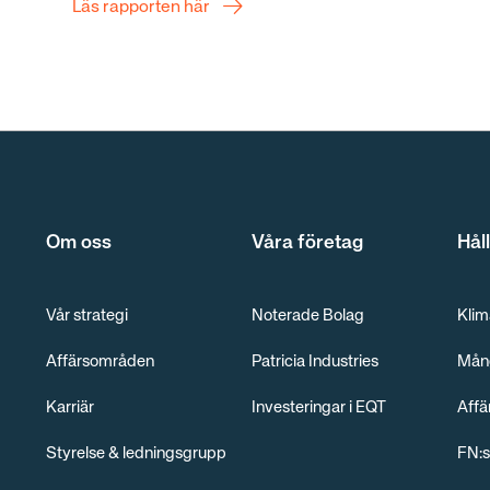
Läs rapporten här
Om oss
Våra företag
Hål
Vår strategi
Noterade Bolag
Klim
Affärsområden
Patricia Industries
Mång
Karriär
Investeringar i EQT
Affä
Styrelse & ledningsgrupp
FN:s