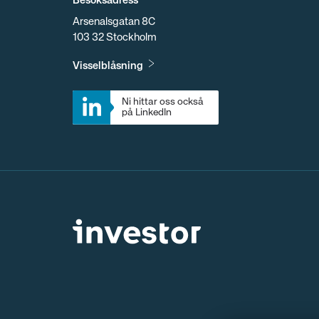
Besöksadress
Arsenalsgatan 8C
103 32 Stockholm
Visselblåsning
Ni hittar oss också 
på LinkedIn