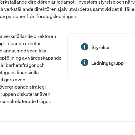
rkställande direktören är ledamot i Investors styrelse och närv
 verkställande direktören själv utvärderas samt vid det tillfälle
 av personer från företagsledningen.
 har verkställande direktören
pp. Löpande arbetar
Styrelse
d annat med specifika
uppföljning av värdeskapande
Ledningsgrupp
hållbarhetsfrågor och
etagens finansiella
det görs även
övergripande strategi
gruppen diskuterar även
rsonalrelaterade frågor.