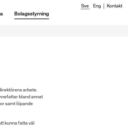
Sve
Eng
Kontakt
ia
Bolagsstyrning
direktörens arbete.
nnefattar bland annat
ågor samt löpande
tt kunna fatta väl