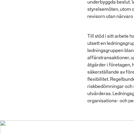
underbyggda beslut. Ve
styrelsemöten, utom då
revisorn utan närvaro
Till stöd i sitt arbete
utsett en ledningsgru
ledningsgruppen blan
affärstransaktioner, 
åtgärder i företagen, 
säkerställande av för
flexibilitet. Regelbun
riskbedömningar och 
utvärderas. Lednings
organisations- och pe