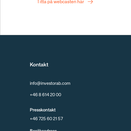
Titta på webcasten här
Kontakt
info@investorab.com
+46 8 614 20 00
Presskontakt
+46 725 60 21 57