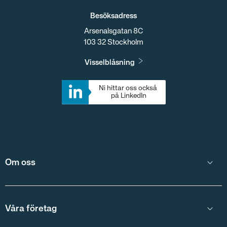
Besöksadress
Arsenalsgatan 8C
103 32 Stockholm
Visselblåsning
Ni hittar oss också 
på LinkedIn
Om oss
Våra företag