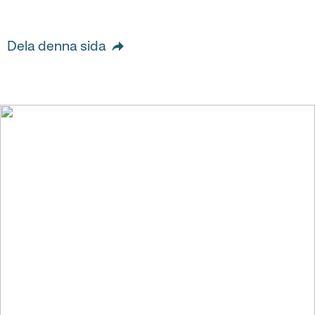
Dela denna sida
Vi skapar värde för
människor och
samhället i stort genom
att bygga starka och
hållbara företag