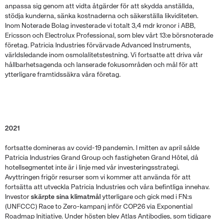
anpassa sig genom att vidta åtgärder för att skydda anställda,
stödja kunderna, sänka kostnaderna och säkerställa likviditeten.
Inom Noterade Bolag investerade vi totalt 3,4 mdr kronor i ABB,
Ericsson och Electrolux Professional, som blev vårt 13:e börsnoterade
företag. Patricia Industries förvärvade Advanced Instruments,
världsledande inom osmolalitetstestning. Vi fortsatte att driva vår
hållbarhetsagenda och lanserade fokusområden och mål för att
ytterligare framtidssäkra våra företag.
2021
fortsatte domineras av covid-19 pandemin. I mitten av april sålde
Patricia Industries Grand Group och fastigheten Grand Hôtel, då
hotellsegmentet inte är i linje med vår investeringsstrategi.
Avyttringen frigör resurser som vi kommer att använda för att
fortsätta att utveckla Patricia Industries och våra befintliga innehav.
Investor
skärpte sina klimatmål
ytterligare och gick med i FN:s
(UNFCCC) Race to Zero-kampanj inför COP26 via Exponential
Roadmap Initiative. Under hösten blev Atlas Antibodies, som tidigare