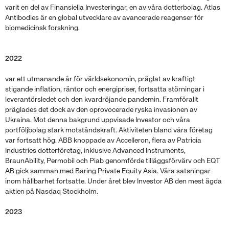
varit en del av Finansiella Investeringar, en av våra dotterbolag. Atlas
Antibodies är en global utvecklare av avancerade reagenser för
biomedicinsk forskning.
2022
var ett utmanande år för världsekonomin, präglat av kraftigt
stigande inflation, räntor och energipriser, fortsatta störningar i
leverantörsledet och den kvardröjande pandemin. Framförallt
präglades det dock av den oprovocerade ryska invasionen av
Ukraina. Mot denna bakgrund uppvisade Investor och våra
portföljbolag stark motståndskraft. Aktiviteten bland våra företag
var fortsatt hög. ABB knoppade av Accelleron, flera av Patricia
Industries dotterföretag, inklusive Advanced Instruments,
BraunAbility, Permobil och Piab genomförde tilläggsförvärv och EQT
AB gick samman med Baring Private Equity Asia. Våra satsningar
inom hållbarhet fortsatte. Under året blev Investor AB den mest ägda
aktien på Nasdaq Stockholm.
2023