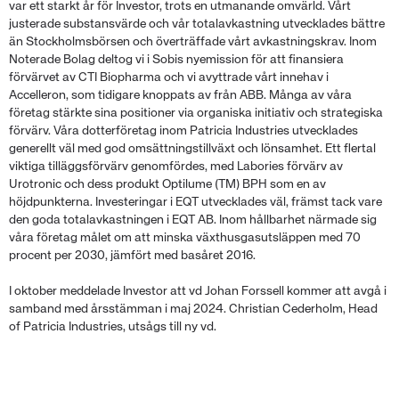
var ett starkt år för Investor, trots en utmanande omvärld. Vårt
justerade substansvärde och vår totalavkastning utvecklades bättre
än Stockholmsbörsen och överträffade vårt avkastningskrav. Inom
Noterade Bolag deltog vi i Sobis nyemission för att finansiera
förvärvet av CTI Biopharma och vi avyttrade vårt innehav i
Accelleron, som tidigare knoppats av från ABB. Många av våra
företag stärkte sina positioner via organiska initiativ och strategiska
förvärv. Våra dotterföretag inom Patricia Industries utvecklades
generellt väl med god omsättningstillväxt och lönsamhet. Ett flertal
viktiga tilläggsförvärv genomfördes, med Labories förvärv av
Urotronic och dess produkt Optilume (TM) BPH som en av
höjdpunkterna. Investeringar i EQT utvecklades väl, främst tack vare
den goda totalavkastningen i EQT AB. Inom hållbarhet närmade sig
våra företag målet om att minska växthusgasutsläppen med 70
procent per 2030, jämfört med basåret 2016.
I oktober meddelade Investor att vd Johan Forssell kommer att avgå i
samband med årsstämman i maj 2024. Christian Cederholm, Head
of Patricia Industries, utsågs till ny vd.