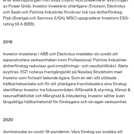
efter avknoppningen från Atlas Copco. ABB presenterar avyttringen
av Power Grids. Investor investerar ytterligare i Ericsson, Electrolux
och Saab och Patricia Industries förvärvar två nya dotterföretag:
Piab (Sverige) och Sarnova (USA). MSCI uppgraderar Investors ESG-
rating till A (BBB).
2019
Investor investerar i ABB och Electrolux meddelar sin avsikt att
separatnotera verksamheten inom Professional. Patricia Industries
dotterföretag redovisar god omsättnings- och resultattillväxt. Aleris
avyttras. EQT noteras framgångsrikt på Nasdaq Stockholm med
Investor som fortsatt ledande ägare. Som en del i sitt utökade
hållbarhetsarbete och för att ytterligare framtidssäkra sina företag
identifierar Investor tre fokusområden: Affärsetik & styrning, Klimat &
resurseffektivitet och Mångfald & inkludering. Investor sätter även
långsiktiga hållbarhetsmål för företagens och sin egen verksamhet.
2020
dominerades av covid-19-pandemin. Våra företag var snabba att